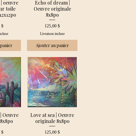
 | oeuvre
Echo of dream |
ur toile
Oeuvre originale
12x12po
8x8po
Prix
 $
125,00 $
ncluse
Livraison incluse
 panier
Ajouter au panier
 | Oeuvre
Love at sea | Oeuvre
 8x8po
originale 8x8po
Prix
 $
125,00 $