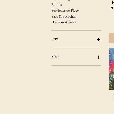
F
Bikinis
or
Serviettes de Plage
Sacs & Sacoches
Doudous & Jetés
Prix
49 $CA
1 600 $CA
Size
L
M
S
XL
XS