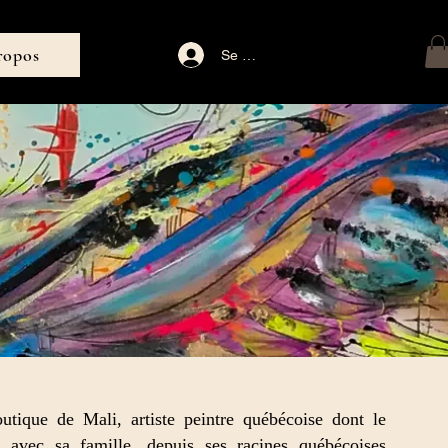
ropos
Se connecter
utique de Mali, artiste peintre québécoise dont le
a avec sa famille, depuis ses racines québécoises