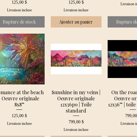
Prix
Prix
125,00 $
125,00 $
Livraison i
Livraison incluse
Livraison incluse
Rupture de stock
Ajouter au panier
Rupture de
mance at the beach
Sunshine in my veins |
On the road
| Oeuvre originale
Oeuvre originale
Oeuvre or
8x8’’
12x36po | Toile
12x36” | toil
standard
Prix
Prix
125,00 $
799,00
Prix
799,00 $
Livraison incluse
Livraison i
Livraison incluse