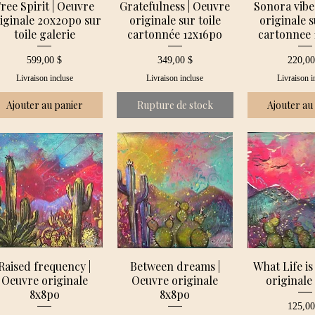
ree Spirit | Oeuvre
Gratefulness | Oeuvre
Sonora vibe
iginale 20x20po sur
originale sur toile
originale s
toile galerie
cartonnée 12x16po
cartonnee 
Prix
Prix
Prix
599,00 $
349,00 $
220,00
Livraison incluse
Livraison incluse
Livraison i
Ajouter au panier
Rupture de stock
Ajouter au
Raised frequency |
Between dreams |
What Life is
Oeuvre originale
Oeuvre originale
originale
8x8po
8x8po
Prix
125,00