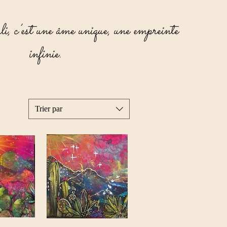
 c’est une âme unique, une empreinte
infinie.
Trier par