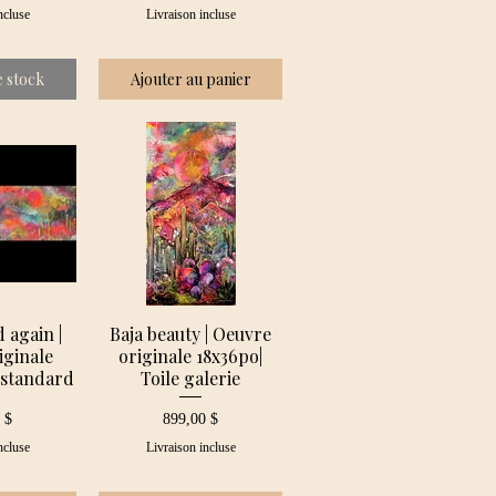
ncluse
Livraison incluse
 stock
Ajouter au panier
 again |
Baja beauty | Oeuvre
iginale
originale 18x36po|
e standard
Toile galerie
Prix
 $
899,00 $
ncluse
Livraison incluse