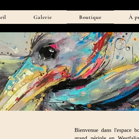
eil
Galerie
Boutique
À p
Bienvenue dans l'espace bo
grand périple en Westfali