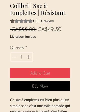
Colibri | Sac à
Emplettes | Résistant
Rating is 1.0 out of five stars based on 1 review
1.0 | 1 review
Regular
Sale
 CA$55.00 
CA$49.50
Price
Price
Livraison incluse
Quantity
*
Add to Cart
Buy Now
Ce sac à emplettes est bien plus qu'un
simple sac : c'est une toile nomade qui
respire la joie et la liberté. Orné d'un