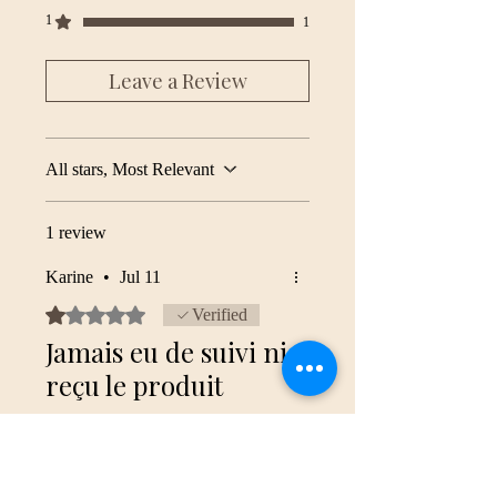
1
1
Leave a Review
All stars, Most Relevant
1 review
Karine
•
Jul 11
Rated 1 out of 5 stars.
Verified
Jamais eu de suivi ni
reçu le produit
J'a commandé et j'ai demandé un
suivi par courriel après 10 jours
sans nouvelles de la commande et
je n'ai eu ni réponse par courriel,