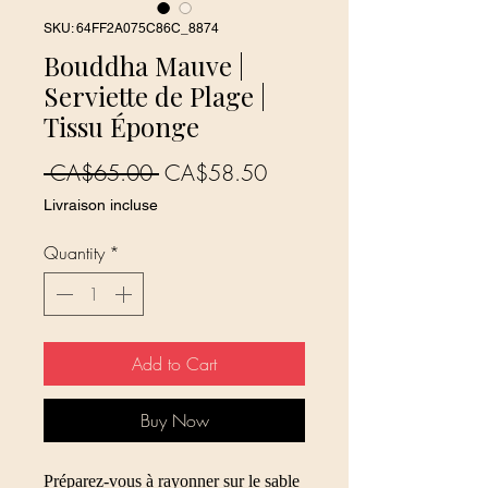
SKU: 64FF2A075C86C_8874
Bouddha Mauve |
Serviette de Plage |
Tissu Éponge
Regular
Sale
 CA$65.00 
CA$58.50
Price
Price
Livraison incluse
Quantity
*
Add to Cart
Buy Now
Préparez-vous à rayonner sur le sable