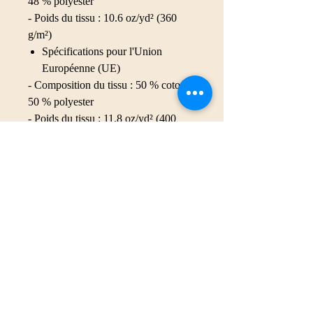
48 % polyester
- Poids du tissu : 10.6 oz/yd² (360
g/m²)
Spécifications pour l'Union
Européenne (UE)
- Composition du tissu : 50 % coton,
50 % polyester
- Poids du tissu : 11.8 oz/yd² (400
g/m²)
Caractéristiques :
Dimensions : 30″ × 60″
Imprimée sur une seule face
Le côté non imprimé est en tissu
éponge, ce qui rend la serviette
plus absorbante.