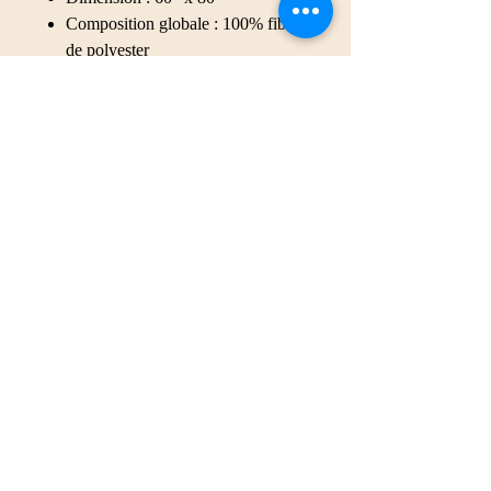
Composition globale : 100% fibres
de polyester
Détail du tissu : 100% polyester
(51.5% tissu de surface, 48.5%
tissu sherpa)
Tissu de surface : 6.49 oz/yd²
(220g/m²), tissu sherpa : 7.08
oz/yd² (240g/m²)
No Reviews Yet
Share your thoughts. Be the first to leave
a review.
Leave a Review