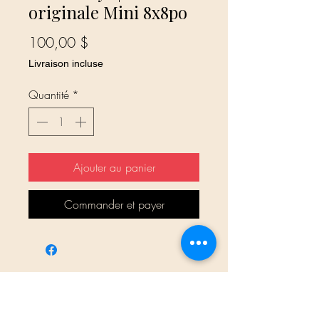
originale Mini 8x8po
Prix
100,00 $
Livraison incluse
Quantité
*
Ajouter au panier
Commander et payer
Aucun avis pour le moment
Partagez votre expérience, soyez le
premier à laisser un avis.