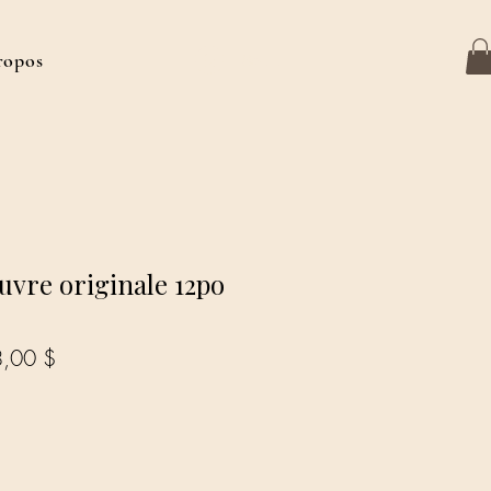
ropos
Se connecter
uvre originale 12po
Prix
,00 $
inal
promotionnel