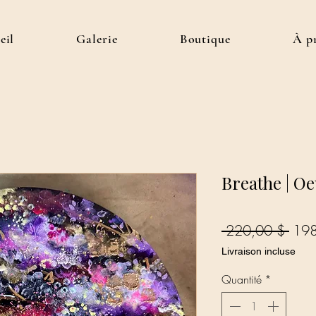
eil
Galerie
Boutique
À p
Breathe | Oe
Prix
 220,00 $ 
198
orig
Livraison incluse
Quantité
*