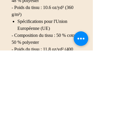
48 % polyester
- Poids du tissu : 10.6 oz/yd² (360
g/m²)
Spécifications pour l'Union
Européenne (UE)
- Composition du tissu : 50 % coton,
50 % polyester
- Poids du tissu : 11.8 oz/yd² (400
g/m²)
Caractéristiques :
Dimensions : 30″ × 60″
Imprimée sur une seule face
Le côté non imprimé est en tissu
éponge, ce qui rend la serviette
plus absorbante.