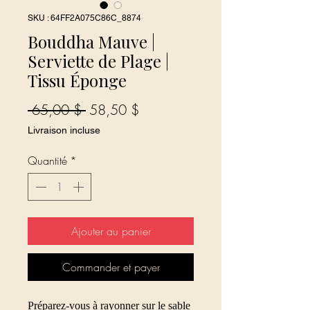
SKU : 64FF2A075C86C_8874
Bouddha Mauve |
Serviette de Plage |
Tissu Éponge
Prix
Prix
 65,00 $ 
58,50 $
original
promotionnel
Livraison incluse
Quantité
*
Ajouter au panier
Commander et payer
Préparez-vous à rayonner sur le sable