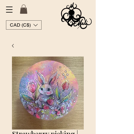
CAD (C$)
Strawberry picking |